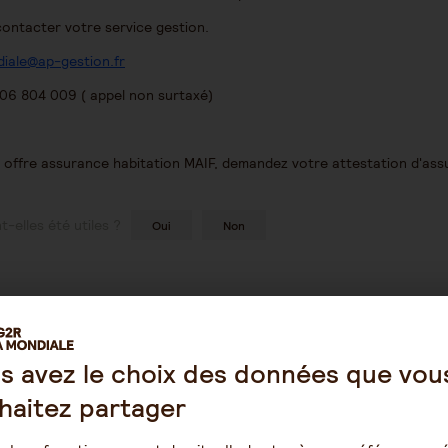
ontacter votre service gestion.
iale@ap-gestion.fr
06 804 009 ( appel non surtaxé)
e offre assurance habitation MAIF, demandez votre attestation d'as
-elles été utiles ?
Oui
Non
s avez le choix des données que vou
haitez partager