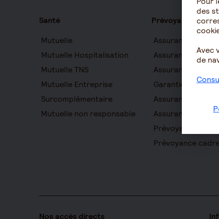
Pour l
des st
Santé
Prévoyance
corres
cookie
Mutuelle
Assurance auton
Avec 
Mutuelle Hospitalisation
Assurance décès
de nav
Mutuelle TNS
Assurance obsèq
Consul
Mutuelle Entreprise
Garantie Protecti
Surcomplémentaire
Assurance prévo
P
Mutuelle non responsable
Assurance homme
Prévoyance entre
Prévoyance cadr
Nos accès directs
In