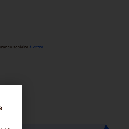
surance scolaire
à votre
s