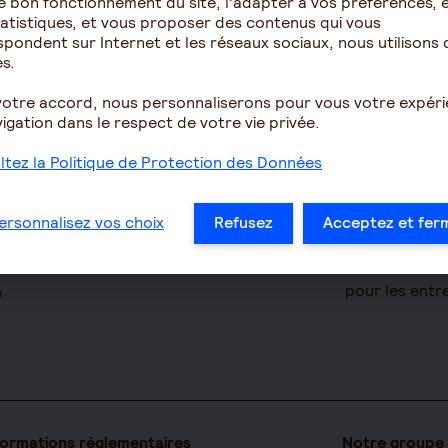
e bon fonctionnement du site, l'adapter à vos préférences, é
atistiques, et vous proposer des contenus qui vous
Épargne
Retraite
pondent sur Internet et les réseaux sociaux, nous utilisons 
s.
omie
Assurance vie
Résidence ave
votre accord, nous personnaliserons pour vous votre expér
pour seniors
PERIN
igation dans le respect de votre vie privée.
Le fonctionn
ues
PERCOL / PERECOL
la retraite
tez la Politique de Protection des Données
on Accident
PERO
Les démarche
yance TNS
PEE
à la retraite
ersonnalisez vos choix
Refusez
Acceptez et fer
 clé
Contrat de capitalisation
Le calcul de l
prise
Rente viagère
Les déclarati
pour les entr
e
formations réglementaires
Notre groupe