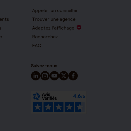
Appeler un conseiller
ents
Trouver une agence
s
Adaptez l'affichage
e
Recherchez
FAQ
Suivez-nous
Suivez-nous sur LinkedIn - Nouvelle fenêtre
Suivez-nous sur Instagram - Nouvelle fen
Suivez-nous sur YouTube - Nouvelle 
Suivez-nous sur X - Nouvelle fen
Suivez-nous sur Facebook - 