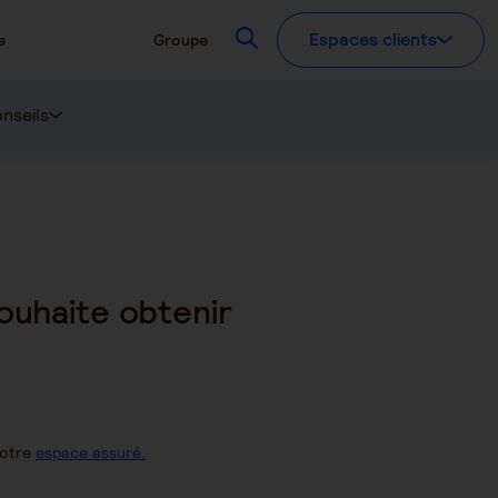
Recherchez
Espaces clients
e
Groupe
nseils
souhaite obtenir
votre
espace assuré.