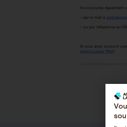
Vous pouvez également c
- par e-mail à
ag2rlamond
- ou par téléphone au 08
Si vous avez souscrit un
interlocuteur MAIF
Ces informations vous ont
Vou
sou