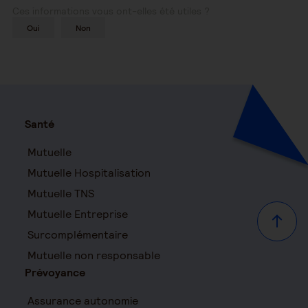
Ces informations vous ont-elles été utiles ?
Oui
Non
Santé
Mutuelle
Mutuelle Hospitalisation
Mutuelle TNS
Mutuelle Entreprise
Haut d
Surcomplémentaire
Mutuelle non responsable
Prévoyance
Assurance autonomie