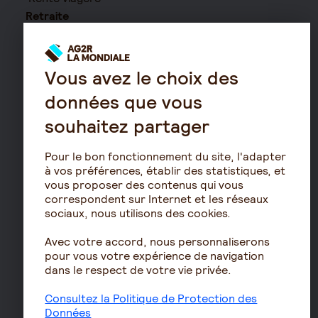
Retraite
Résidence avec services
pour seniors
Vous avez le choix des
Le fonctionnement de
la retraite
données que vous
Les démarches de départ
souhaitez partager
à la retraite
Le calcul de la retraite
Pour le bon fonctionnement du site, l'adapter
à vos préférences, établir des statistiques, et
Les déclarations sociales
vous proposer des contenus qui vous
pour les entreprises
correspondent sur Internet et les réseaux
Assurances de biens
sociaux, nous utilisons des cookies.
Assurance auto
Avec votre accord, nous personnaliserons
pour vous votre expérience de navigation
Assurance habitation
dans le respect de votre vie privée.
Assurance propriétaire
non occupant
Consultez la Politique de Protection des
Données