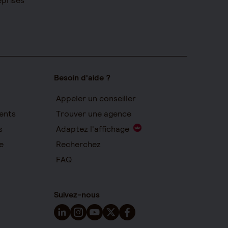
eprises
Besoin d'aide ?
Appeler un conseiller
ents
Trouver une agence
s
Adaptez l'affichage
e
Recherchez
FAQ
Suivez-nous
Suivez-nous sur LinkedIn - Nouvelle fenêtre
Suivez-nous sur Instagram - Nouvelle fen
Suivez-nous sur YouTube - Nouvelle 
Suivez-nous sur X - Nouvelle fen
Suivez-nous sur Facebook - 