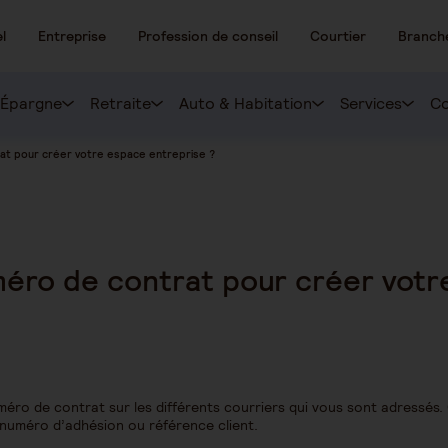
l
Entreprise
Profession de conseil
Courtier
Branch
Épargne
Retraite
Auto & Habitation
Services
Co
at pour créer votre espace entreprise ?
méro de contrat pour créer votr
éro de contrat sur les différents courriers qui vous sont adressés
 numéro d’adhésion ou référence client.