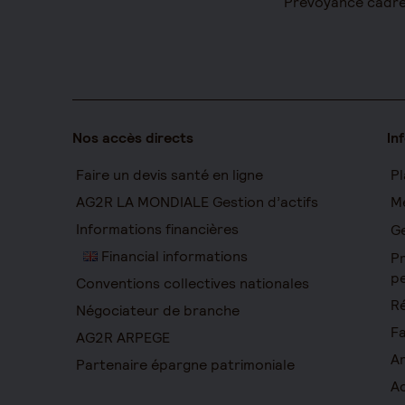
Prévoyance cadr
Nos accès directs
In
Faire un devis santé en ligne
Pl
AG2R LA MONDIALE Gestion d’actifs
Me
Informations financières
Ge
Financial informations
Pr
pe
Conventions collectives nationales
Ré
Négociateur de branche
Fa
AG2R ARPEGE
Ar
Partenaire épargne patrimoniale
Ac