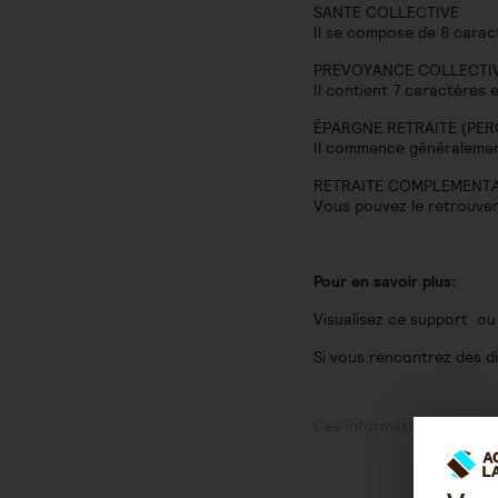
SANTE COLLECTIVE
Il se compose de 8 carac
PREVOYANCE COLLECTI
Il contient 7 caractères e
ÉPARGNE RETRAITE (PERO
Il commence généralement p
RETRAITE COMPLEMENTA
Vous pouvez le retrouver
Pour en savoir plus:
Visualisez ce support ou
Si vous rencontrez des d
Ces informations vous ont