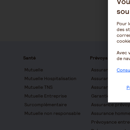
Vou
sou
Pour l
des st
corres
cookie
Avec 
Santé
Prévoyance
de nav
Mutuelle
Assurance auton
Consul
Mutuelle Hospitalisation
Assurance décès
Mutuelle TNS
Assurance obsèq
P
Mutuelle Entreprise
Garantie Protecti
Surcomplémentaire
Assurance prévo
Mutuelle non responsable
Assurance homme
Prévoyance entre