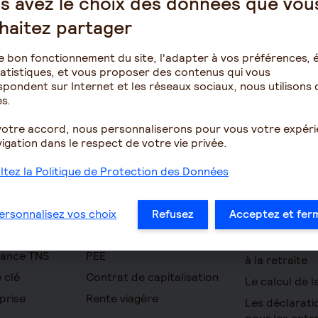
s avez le choix des données que vou
haitez partager
e bon fonctionnement du site, l'adapter à vos préférences, é
atistiques, et vous proposer des contenus qui vous
pondent sur Internet et les réseaux sociaux, nous utilisons 
s.
votre accord, nous personnaliserons pour vous votre expér
Épargne
Retraite
igation dans le respect de votre vie privée.
omie
Assurance vie
Résidence ave
tez la Politique de Protection des Données
pour seniors
PERIN
Le fonctionn
ues
PERCOL / PERECOL
ersonnalisez vos choix
Refusez
Acceptez et fer
la retraite
on Accident
PERO
Les démarche
yance TNS
PEE
à la retraite
 clé
Contrat de capitalisation
Le calcul de l
prise
Rente viagère
Les déclarati