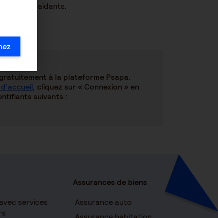
es proches aidants.
mez
gratuitement à la plateforme Psapa.
 d’accueil
, cliquez sur « Connexion » en
ntifiants suivants :
Assurances de biens
avec services
Assurance auto
rs
Assurance habitation