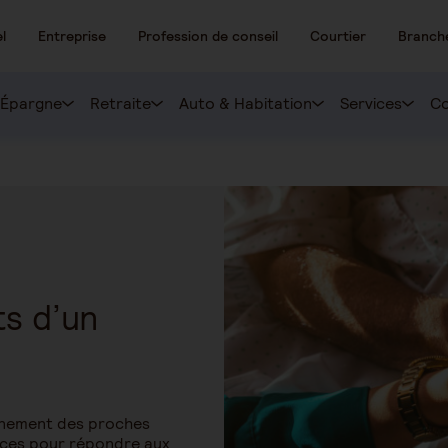
l
Entreprise
Profession de conseil
Courtier
Branch
Épargne
Retraite
Auto & Habitation
Services
Co
s d’un
gnement des proches
ces pour répondre aux