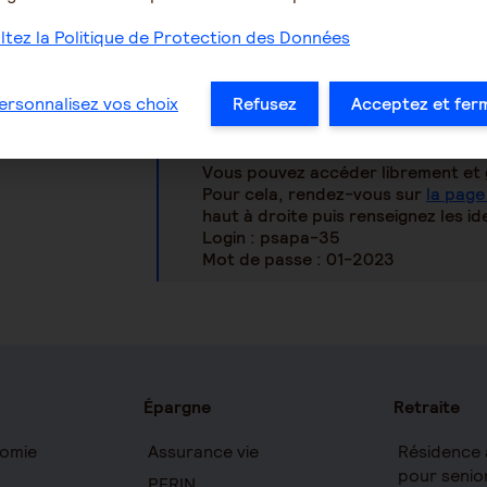
gratuite et évolutive selon les besoins d
tez la Politique de Protection des Données
ersonnalisez vos choix
Refusez
Acceptez et fer
Comment m’inscrire ?
Vous pouvez accéder librement et 
Pour cela, rendez-vous sur
la page
haut à droite puis renseignez les ide
Login : psapa-35
Mot de passe : 01-2023
Épargne
Retraite
omie
Assurance vie
Résidence 
pour senio
PERIN