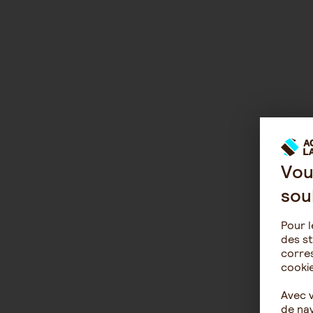
Vou
sou
Pour l
des st
corres
cookie
Avec 
de nav