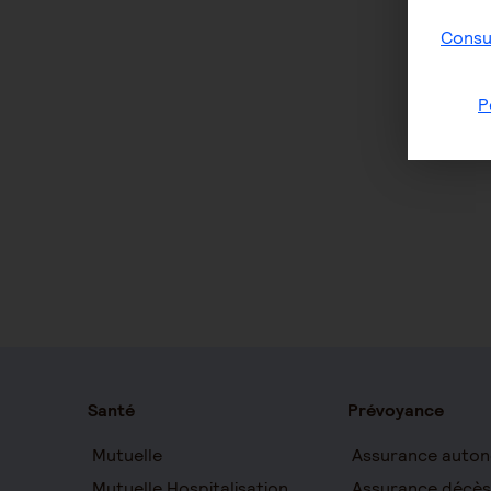
Consul
P
Santé
Prévoyance
Mutuelle
Assurance auton
Mutuelle Hospitalisation
Assurance décès