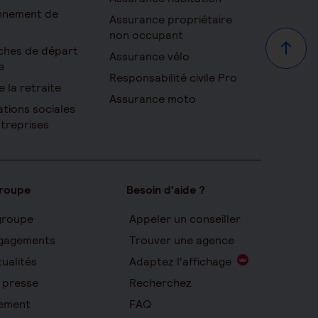
onnement de
Assurance propriétaire
non occupant
ches de départ
Haut d
Assurance vélo
e
Responsabilité civile Pro
e la retraite
Assurance moto
ations sociales
ntreprises
groupe
Besoin d'aide ?
groupe
Appeler un conseiller
gagements
Trouver une agence
ualités
Adaptez l'affichage
 presse
Recherchez
ement
FAQ