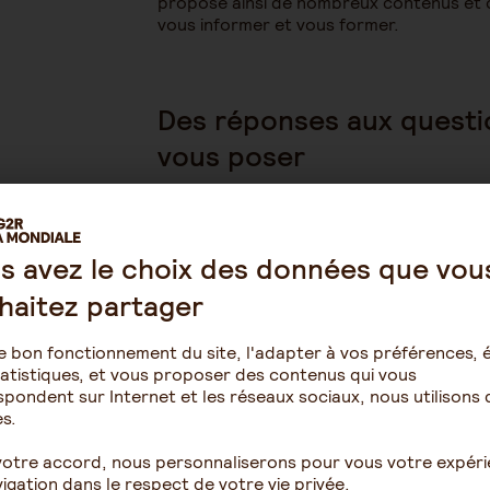
propose ainsi de nombreux contenus et 
vous informer et vous former.
Des réponses aux questi
vous poser
Ces ressources sont autant d’éléments 
susceptible de vous poser, depuis l’annon
de votre proche. Six thématiques sont 
s avez le choix des données que vou
- « Surmonter l’annonce de fin de vie » ;
- « La fin de vie : des dispositifs législati
haitez partager
- « Des aides existent : pour quoi et com
- « Concilier vie professionnelle, sociale e
e bon fonctionnement du site, l'adapter à vos préférences, é
- « La phase terminale : que faire en tant
atistiques, et vous proposer des contenus qui vous
- « Mon proche est décédé : que dois-je f
pondent sur Internet et les réseaux sociaux, nous utilisons 
s.
La plateforme offre également des levi
votre accord, nous personnaliserons pour vous votre expér
toutes les personnes qui souhaitent s’info
igation dans le respect de votre vie privée.