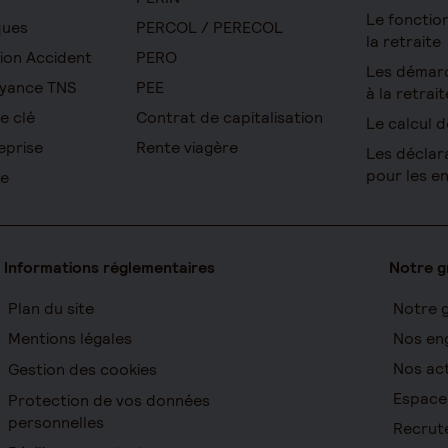
Le foncti
ques
PERCOL / PERECOL
la retraite
ion Accident
PERO
Les démar
yance TNS
PEE
à la retrait
e clé
Contrat de capitalisation
Le calcul d
eprise
Rente viagère
Les déclar
pour les e
re
Informations réglementaires
Notre 
Plan du site
Notre 
Mentions légales
Nos en
Nos act
Gestion des cookies
Espace
Protection de vos données
personnelles
Recrut