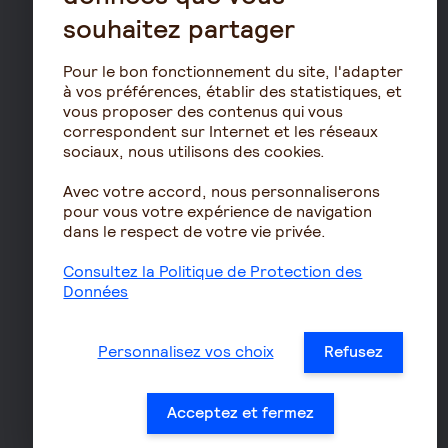
Les démarches de départ
souhaitez partager
à la retraite
Le calcul de la retraite
Pour le bon fonctionnement du site, l'adapter
Les déclarations sociales
à vos préférences, établir des statistiques, et
vous proposer des contenus qui vous
pour les entreprises
correspondent sur Internet et les réseaux
Assurances de biens
sociaux, nous utilisons des cookies.
Assurance auto
Avec votre accord, nous personnaliserons
Assurance habitation
pour vous votre expérience de navigation
dans le respect de votre vie privée.
Assurance propriétaire
non occupant
Consultez la Politique de Protection des
Assurance vélo
Données
Responsabilité civile Pro
Assurance moto
Personnalisez vos choix
Refusez
Acceptez et fermez
Nos accès directs