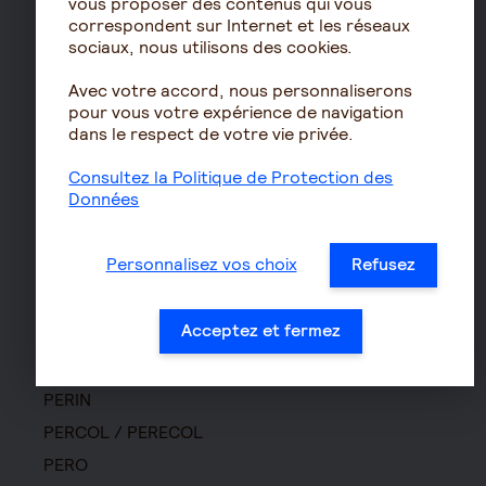
vous proposer des contenus qui vous
Prévoyance
correspondent sur Internet et les réseaux
sociaux, nous utilisons des cookies.
Assurance autonomie
Avec votre accord, nous personnaliserons
Assurance décès
pour vous votre expérience de navigation
Assurance obsèques
dans le respect de votre vie privée.
Garantie Protection Accident
Consultez la Politique de Protection des
Assurance prévoyance TNS
Données
Assurance homme clé
Prévoyance entreprise
Personnalisez vos choix
Refusez
Prévoyance cadre
Épargne
Acceptez et fermez
Assurance vie
PERIN
PERCOL / PERECOL
PERO