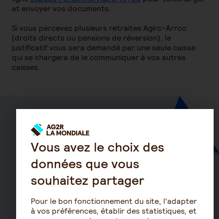
et envoyer vos documents.
Si vous percevez plusieurs retraites Agirc-Arrco
(droits directs ou pensions de réversion), le
justificatif vous sera demandé par une seule caisse
qui se chargera de le communiquer à vos autres
caisses.
Santé
Vous avez le choix des
Mutuelle
Mutuelle Hospitalisation
données que vous
Mutuelle TNS
souhaitez partager
Mutuelle Entreprise
Haut d
Pour le bon fonctionnement du site, l'adapter
Surcomplémentaire
à vos préférences, établir des statistiques, et
Mutuelle non responsable