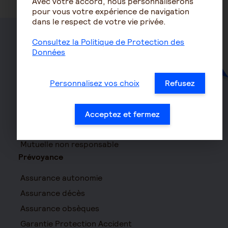
Avec votre accord, nous personnaliserons
pour vous votre expérience de navigation
dans le respect de votre vie privée.
Consultez la Politique de Protection des
Santé
Données
Mutuelle
Personnalisez vos choix
Refusez
Mutuelle Hospitalisation
Mutuelle TNS
Mutuelle Entreprise
Acceptez et fermez
Haut d
Surcomplémentaire
Mutuelle non responsable
Prévoyance
Assurance autonomie
Assurance décès
Assurance obsèques
Garantie Protection Accident