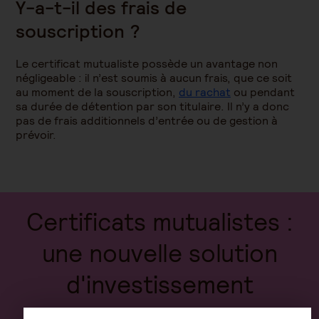
Y-a-t-il des frais de
souscription ?
Le certificat mutualiste possède un avantage non
négligeable : il n’est soumis à aucun frais, que ce soit
au moment de la souscription,
du rachat
ou pendant
sa durée de détention par son titulaire. Il n’y a donc
pas de frais additionnels d’entrée ou de gestion à
prévoir.
Certificats mutualistes :
une nouvelle solution
d'investissement