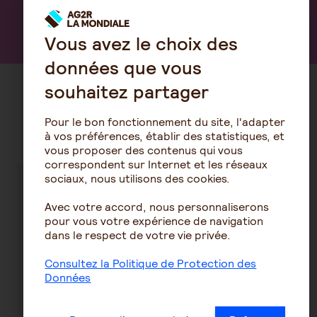
Découvrir notre offre
Vous avez le choix des
données que vous
souhaitez partager
Découvrez nos conseils sur la
Pour le bon fonctionnement du site, l'adapter
même thématique
à vos préférences, établir des statistiques, et
vous proposer des contenus qui vous
correspondent sur Internet et les réseaux
sociaux, nous utilisons des cookies.
Tout savoir
Quelle est la
Avec votre accord, nous personnaliserons
sur les
fiscalité
pour vous votre expérience de navigation
Certificats
applicable aux
dans le respect de votre vie privée.
Mutualistes
certificats
mutualistes ?
Consultez la Politique de Protection des
Données
En savoir plus
En savoir plus