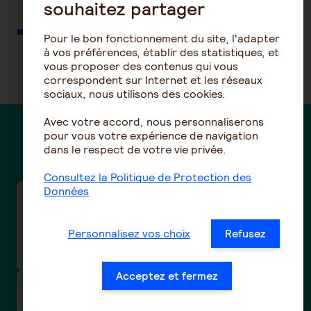
souhaitez partager
Pour le bon fonctionnement du site, l'adapter
à vos préférences, établir des statistiques, et
vous proposer des contenus qui vous
correspondent sur Internet et les réseaux
sociaux, nous utilisons des cookies.
Avec votre accord, nous personnaliserons
pour vous votre expérience de navigation
Des questions ?
dans le respect de votre vie privée.
Consultez la Politique de Protection des
Données
Taux de cotisations frais de santé de la
convention collective de la Boucherie-
Personnalisez vos choix
Refusez
charcuterie / Boucherie hippophagique (n°3101
- IDCC 992)
Acceptez et fermez
Taux de cotisations prévoyance et santé de la
convention collective nationale Eclat