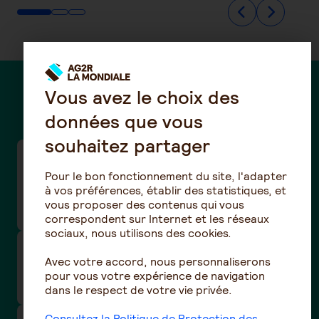
Vous avez le choix des
Des questions ?
données que vous
souhaitez partager
Taux de cotisations frais de santé de la
Pour le bon fonctionnement du site, l'adapter
convention collective de la Boucherie-
à vos préférences, établir des statistiques, et
charcuterie / Boucherie hippophagique (n°3101
vous proposer des contenus qui vous
- IDCC 992)
correspondent sur Internet et les réseaux
sociaux, nous utilisons des cookies.
Taux de cotisations prévoyance et santé de la
Avec votre accord, nous personnaliserons
convention collective nationale Eclat
pour vous votre expérience de navigation
(Animation) -(N°3246 - IDCC 1518)
dans le respect de votre vie privée.
Consultez la Politique de Protection des