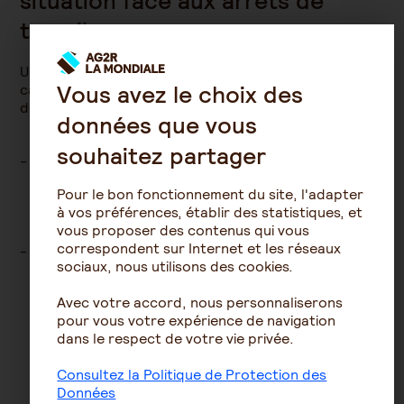
situation face aux arrêts de
travail
Une des forces de Démarche présence est sa
Vous avez le choix des
capacité à vous donner des éléments de comparaison
de votre absentéisme par rapport :
données que vous
souhaitez partager
A votre secteur d’activité : la richesse et la diversité
de notre portefeuille d’entreprises assurées en
Pour le bon fonctionnement du site, l'adapter
prévoyance nous offre la possibilité d’établir des
à vos préférences, établir des statistiques, et
comparaisons spécifiques à votre situation, dans le
vous proposer des contenus qui vous
respect de la règlementation RGPD.
correspondent sur Internet et les réseaux
A des repères et tendances nationales :
le
sociaux, nous utilisons des cookies.
Baromètre annuel de l’absentéisme et de
l’engagement
AG2R LA MONDIALE et Ayming permet
Avec votre accord, nous personnaliserons
d’apporter une analyse sur les évolutions
pour vous votre expérience de navigation
transverses aux entreprises en termes
dans le respect de votre vie privée.
d’absentéisme au fil des années, et de vous
comparer à des moyennes nationales.
Consultez la Politique de Protection des
Données