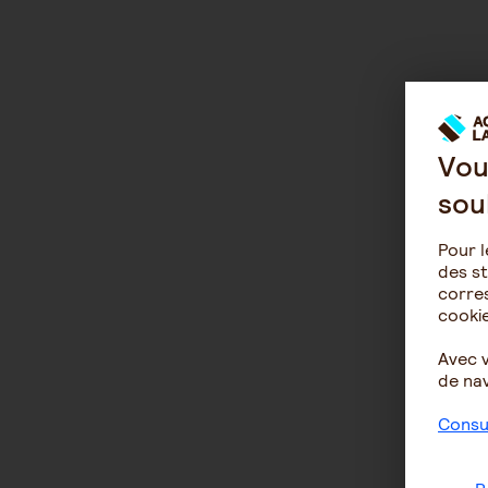
Vou
sou
Pour l
des st
corres
cookie
Avec 
de nav
Consul