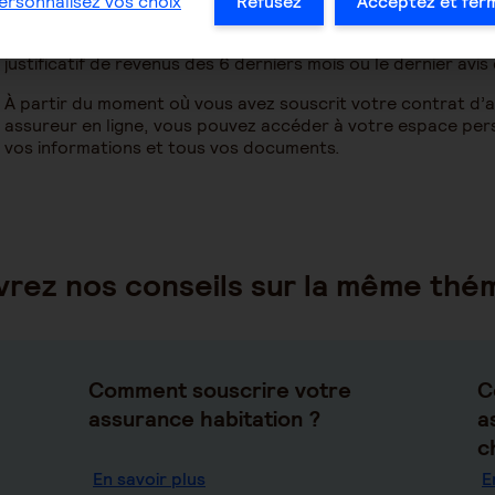
bancaire (RIB).
ersonnalisez vos choix
Refusez
Acceptez et fer
Et si vous êtes locataire, vous devez fournir également la c
justificatif de revenus des 6 derniers mois ou le dernier avis
À partir du moment où vous avez souscrit votre contrat d’a
assureur en ligne, vous pouvez accéder à votre espace pers
vos informations et tous vos documents.
rez nos conseils sur la même thé
Comment souscrire votre
C
assurance habitation ?
a
c
En savoir plus
E