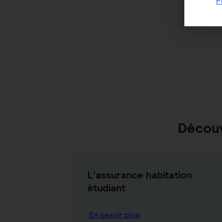
P
Découv
L'assurance habitation
étudiant
En savoir plus