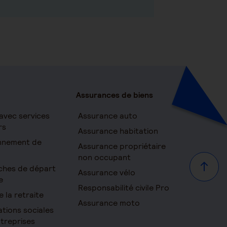
Assurances de biens
avec services
Assurance auto
rs
Assurance habitation
onnement de
Assurance propriétaire
non occupant
ches de départ
Haut d
Assurance vélo
e
Responsabilité civile Pro
e la retraite
Assurance moto
ations sociales
ntreprises