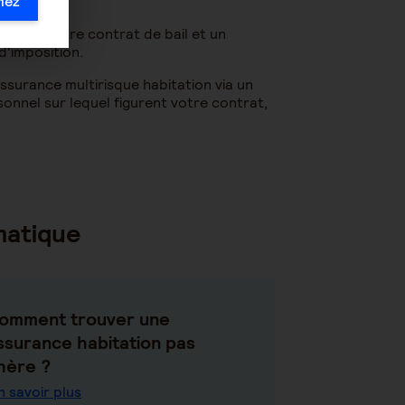
mez
opie de votre contrat de bail et un
 d'imposition.
ssurance multirisque habitation via un
onnel sur lequel figurent votre contrat,
matique
omment trouver une
ssurance habitation pas
hère ?
n savoir plus