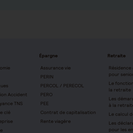
Épargne
Retraite
omie
Assurance vie
Résidence 
pour senio
PERIN
Le foncti
ques
PERCOL / PERECOL
la retraite
ion Accident
PERO
Les démar
yance TNS
PEE
à la retrait
e clé
Contrat de capitalisation
Le calcul d
eprise
Rente viagère
Les déclar
pour les e
re