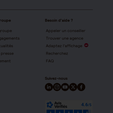
groupe
Besoin d'aide ?
groupe
Appeler un conseiller
gagements
Trouver une agence
ualités
Adaptez l'affichage
 presse
Recherchez
ement
FAQ
Suivez-nous
Suivez-nous sur LinkedIn - Nouvelle 
Suivez-nous sur Instagram - Nou
Suivez-nous sur YouTube - 
Suivez-nous sur X - Nou
Suivez-nous sur Fa