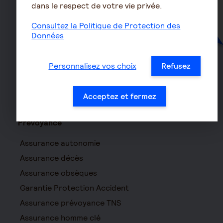
dans le respect de votre vie privée.
Santé
Consultez la Politique de Protection des
Mutuelle
Données
Mutuelle Hospitalisation
Mutuelle TNS
Personnalisez vos choix
Refusez
Mutuelle Entreprise
Haut d
Surcomplémentaire
Acceptez et fermez
Mutuelle non responsable
Prévoyance
Assurance autonomie
Assurance décès
Assurance obsèques
Garantie Protection Accident
Assurance prévoyance TNS
Assurance homme clé