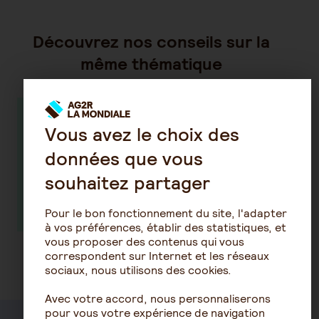
Découvrez nos conseils sur la
même thématique
Comment
Comment lire le
Vous avez le choix des
choisir vos
reporting
données que vous
unités de
mensuel d'un
compte
OPC ?
souhaitez partager
En savoir plus
En savoir plus
Pour le bon fonctionnement du site, l'adapter
à vos préférences, établir des statistiques, et
vous proposer des contenus qui vous
correspondent sur Internet et les réseaux
sociaux, nous utilisons des cookies.
Avec votre accord, nous personnaliserons
pour vous votre expérience de navigation