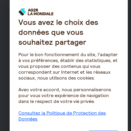
Prévoyance
Assurance autonomie
Vous avez le choix des
Assurance décès
données que vous
Assurance obsèques
souhaitez partager
Garantie Protection Accident
Assurance prévoyance TNS
Pour le bon fonctionnement du site, l'adapter
à vos préférences, établir des statistiques, et
Assurance homme clé
vous proposer des contenus qui vous
Prévoyance entreprise
correspondent sur Internet et les réseaux
sociaux, nous utilisons des cookies.
Prévoyance cadre
Épargne
Avec votre accord, nous personnaliserons
pour vous votre expérience de navigation
Assurance vie
dans le respect de votre vie privée.
PERIN
Consultez la Politique de Protection des
PERCOL / PERECOL
Données
PERO