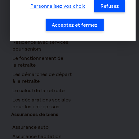
PEE
Personnalisez vos choix
Refusez
Contrat de capitalisation
Rente viagère
Acceptez et fermez
Retraite
Résidence avec services
pour seniors
Le fonctionnement de
la retraite
Les démarches de départ
à la retraite
Le calcul de la retraite
Les déclarations sociales
pour les entreprises
Assurances de biens
Assurance auto
Assurance habitation