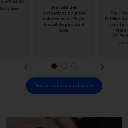
 au 01 41 85
Gratuité des
d'appel local)
cotisations pour les
Pour l’e
salariés en arrêt de
l’affiliatio
travail de plus de 6
via inte
mois
télép
09 70 
(non 
Souscrire un contrat santé