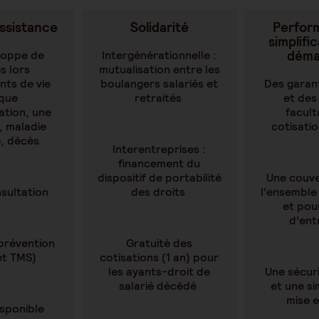
ssistance
Solidarité
Perfor
simplifi
déma
loppe de
Intergénérationnelle :
s lors
mutualisation entre les
ts de vie
boulangers salariés et
Des garan
 que
retraités
et des
sation, une
facult
, maladie
cotisati
, décès.
Interentreprises :
financement du
dispositif de portabilité
Une couve
sultation
des droits
l’ensemble 
et pou
d’ent
prévention
Gratuité des
et TMS)
cotisations (1 an) pour
les ayants-droit de
Une sécuri
salarié décédé
et une si
mise 
isponible