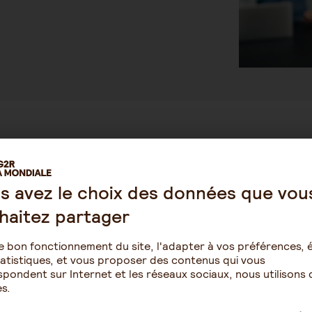
Quelle est la prise en charge ?
L'accès au pré-diagnostic des risques professionnels est
i
programme "Branchez-vous santé".
s avez le choix des données que vou
haitez partager
e bon fonctionnement du site, l'adapter à vos préférences, é
atistiques, et vous proposer des contenus qui vous
pondent sur Internet et les réseaux sociaux, nous utilisons 
s.
Épargne
Retraite