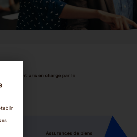
ntégralement pris en charge
par le
s
tablir
des
Assurances de biens