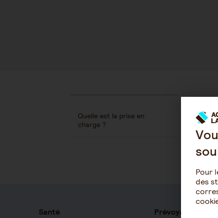
Quelle est la prise en
charge ?
Vou
sou
Pour l
des st
corres
cookie
Santé
Prévoyance