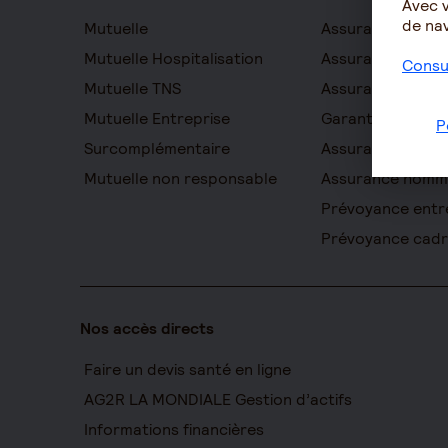
Avec 
de nav
Mutuelle
Assurance auton
Mutuelle Hospitalisation
Assurance décès
Consul
Mutuelle TNS
Assurance obsè
Mutuelle Entreprise
Garantie Protect
P
Surcomplémentaire
Assurance prévo
Mutuelle non responsable
Assurance homm
Prévoyance entr
Prévoyance cad
Nos accès directs
Faire un devis santé en ligne
AG2R LA MONDIALE Gestion d’actifs
Informations financières