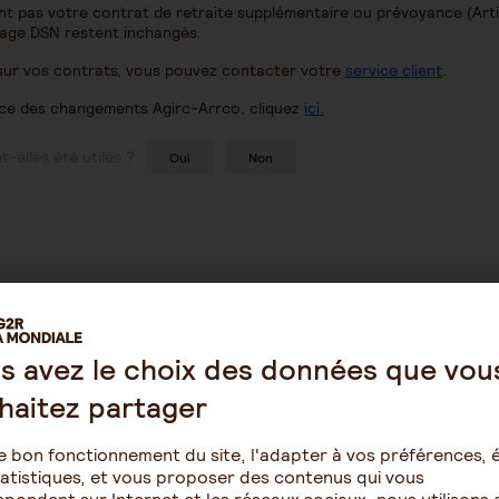
nt pas votre contrat de retraite supplémentaire ou prévoyance (Arti
rage DSN restent inchangés.
 sur vos contrats, vous pouvez contacter votre
service client
.
ce des changements Agirc-Arrco, cliquez
ici.
-elles été utiles ?
Oui
Non
s avez le choix des données que vou
haitez partager
Épargne
Retraite
e bon fonctionnement du site, l'adapter à vos préférences, é
atistiques, et vous proposer des contenus qui vous
omie
Assurance vie
Résidence ave