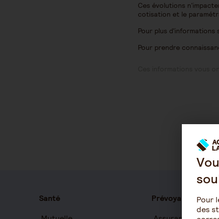
Ces évolutions n'impacte
cotisation et le paramét
Pour plus d'informations
Pour prendre connaissan
Ces informations vous ont
Vou
sou
Santé
Prévoyance
Pour l
des st
Mutuelle
Assurance auton