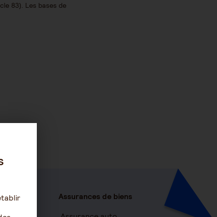
cle 83). Les bases de
s
Assurances de biens
tablir
c services
Assurance auto