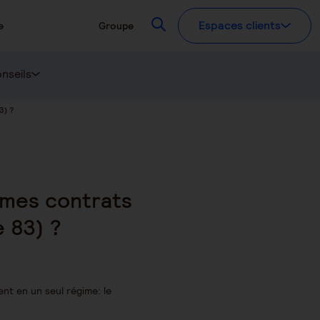
Recherchez
Espaces clients
e
Groupe
nseils
3) ?
 mes contrats
e 83) ?
nt en un seul régime: le