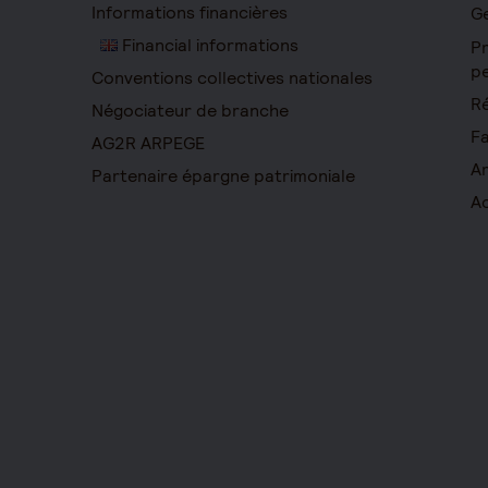
Informations financières
Ge
Financial informations
Pr
pe
Conventions collectives nationales
Ré
Négociateur de branche
Fa
AG2R ARPEGE
Ar
Partenaire épargne patrimoniale
Ac