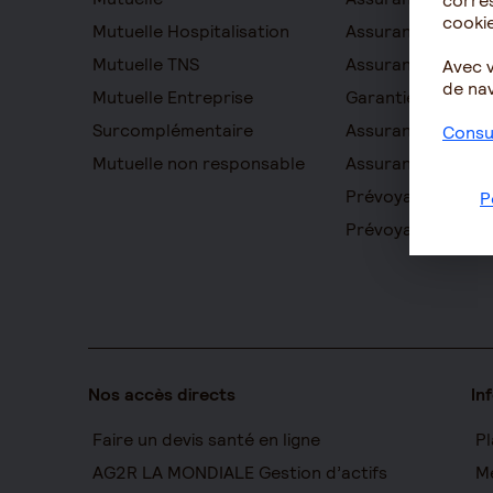
corres
cookie
Mutuelle Hospitalisation
Assurance décès
Mutuelle TNS
Assurance obsèq
Avec 
de nav
Mutuelle Entreprise
Garantie Protecti
Surcomplémentaire
Assurance prévo
Consul
Mutuelle non responsable
Assurance homme
Prévoyance entre
P
Prévoyance cadr
Nos accès directs
In
Faire un devis santé en ligne
Pl
AG2R LA MONDIALE Gestion d’actifs
Me