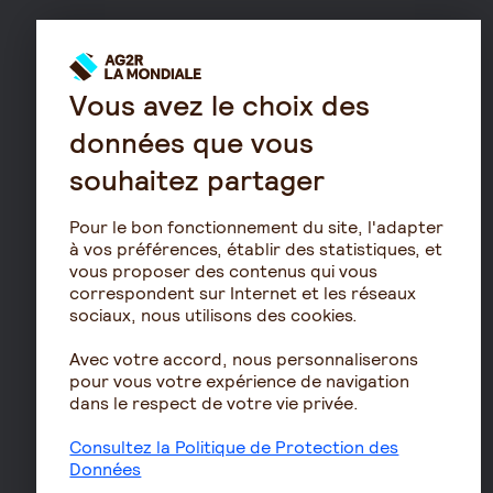
Résidence avec services
pour seniors
Le fonctionnement de
Vous avez le choix des
la retraite
données que vous
Les démarches de départ
souhaitez partager
à la retraite
Le calcul de la retraite
Pour le bon fonctionnement du site, l'adapter
Les déclarations sociales
à vos préférences, établir des statistiques, et
pour les entreprises
vous proposer des contenus qui vous
correspondent sur Internet et les réseaux
Assurances de biens
sociaux, nous utilisons des cookies.
Assurance auto
Avec votre accord, nous personnaliserons
Assurance habitation
pour vous votre expérience de navigation
dans le respect de votre vie privée.
Assurance propriétaire
non occupant
Consultez la Politique de Protection des
Assurance vélo
Données