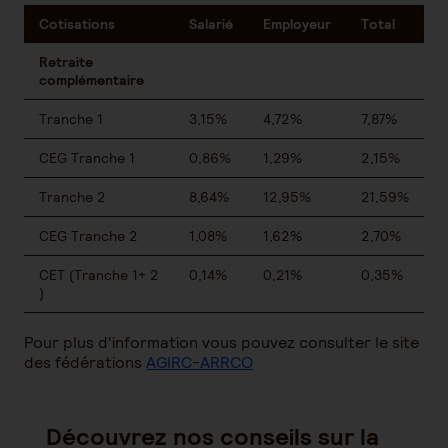
Cotisations
Salarié
Employeur
Total
Retraite
complémentaire
Tranche 1
3,15%
4,72%
7,87%
CEG Tranche 1
0,86%
1,29%
2,15%
Tranche 2
8,64%
12,95%
21,59%
CEG Tranche 2
1,08%
1,62%
2,70%
CET (Tranche 1+ 2
0,14%
0,21%
0,35%
)
Pour plus d'information vous pouvez consulter le site
des fédérations
AGIRC-ARRCO
Découvrez nos conseils sur la