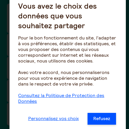
Vous avez le choix des
Entreprise: Comment participer aux webinaires
données que vous
mensuels retraite complémentaire à
souhaitez partager
destination des entreprises ?
Pour le bon fonctionnement du site, l'adapter
Je souhaite transmettre des documents pour
à vos préférences, établir des statistiques, et
un dossier de retraite complémentaire ?
vous proposer des contenus qui vous
correspondent sur Internet et les réseaux
sociaux, nous utilisons des cookies.
Cellule d'assistance à la connexion aux
espaces clients
Avec votre accord, nous personnaliserons
pour vous votre expérience de navigation
dans le respect de votre vie privée.
Comment déclarer le décès d'un proche en
retraite complémentaire Agirc-Arrco ?
Consultez la Politique de Protection des
Données
Comment suivre mon dossier de retraite
complémentaire Agirc-Arrco ?
Personnalisez vos choix
Refusez