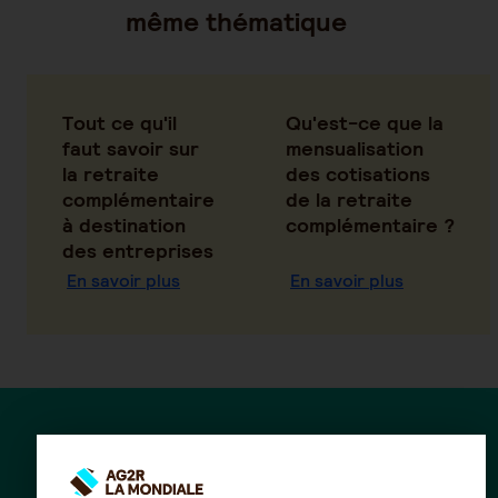
même thématique
Tout ce qu'il
Qu'est-ce que la
faut savoir sur
mensualisation
la retraite
des cotisations
complémentaire
de la retraite
à destination
complémentaire ?
des entreprises
En savoir plus
En savoir plus
Des questions ?