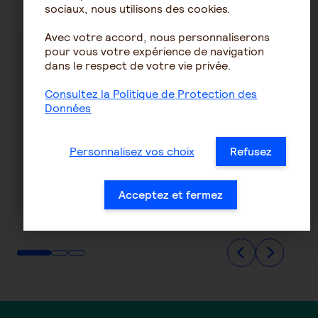
sociaux, nous utilisons des cookies.
Avec votre accord, nous personnaliserons
pour vous votre expérience de navigation
Tout ce qu'il
Toutes les
dans le respect de votre vie privée.
faut savoir
réponses à vos
Consultez la Politique de Protection des
pour
question sur le
Données
comprendre
fonctionnement
le système de
du système de
retraite
retraite
Personnalisez vos choix
Refusez
français
En savoir plus
En savoir plus
Acceptez et fermez