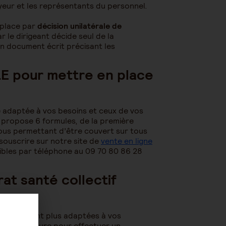
yeur et les représentants du personnel.
 place par
décision unilatérale de
ar le dirigeant décide seul de la
un document écrit précisant les
E pour mettre en place
 adaptée à vos besoins et ceux de vos
s propose 6 formules, de la première
vous permettant d’être couvert sur tous
souscrire sur notre site de
vente en ligne
nibles par téléphone au 09 70 80 86 28
rat santé collectif
tive ne sont plus adaptées à vos
s, la procédure pour effectuer un