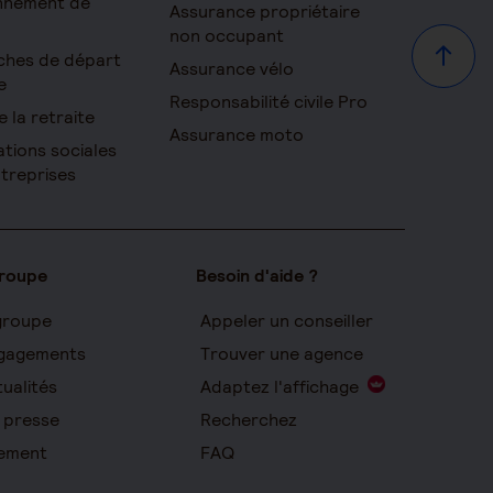
onnement de
Assurance propriétaire
non occupant
ches de départ
Haut d
Assurance vélo
e
Responsabilité civile Pro
e la retraite
Assurance moto
ations sociales
ntreprises
groupe
Besoin d'aide ?
groupe
Appeler un conseiller
gagements
Trouver une agence
ualités
Adaptez l'affichage
 presse
Recherchez
ement
FAQ