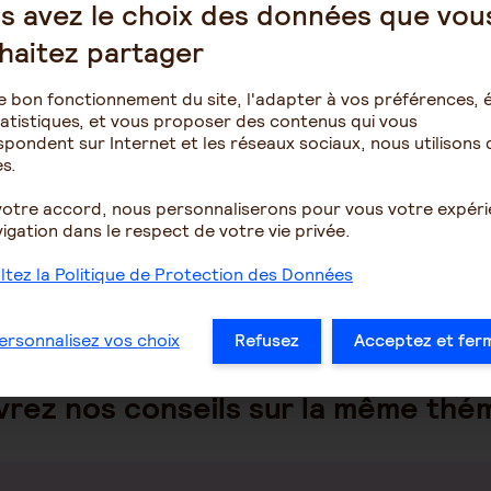
s avez le choix des données que vou
changement
varie selon le mode de mise en place de la co
haitez partager
-
Si la mutuelle a été mise en place par DUE
, il est possible
référendum ou accord collectif.
e bon fonctionnement du site, l'adapter à vos préférences, é
-
Si la mutuelle a été mise en place par référendum
, la modi
atistiques, et vous proposer des contenus qui vous
accord collectif.
pondent sur Internet et les réseaux sociaux, nous utilisons 
s.
Enfin, si la mutuelle a été mise en place par accord collectif
un autre accord collectif uniquement.
votre accord, nous personnaliserons pour vous votre expér
En savoir plus :
igation dans le respect de votre vie privée.
Fiche pratique : régime de protection sociale
(PDF - 717 Ko)
tez la Politique de Protection des Données
ersonnalisez vos choix
Refusez
Acceptez et fer
rez nos conseils sur la même thé