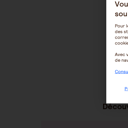
Vou
sou
Pour l
des st
corres
cookie
Avec 
de nav
Consul
P
Découv