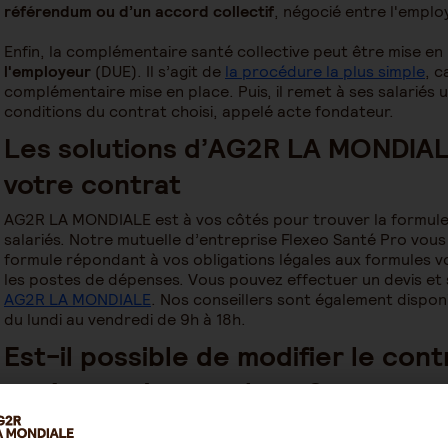
référendum ou d’un accord collectif
, négocié entre l'emplo
Enfin, la complémentaire santé collective peut être mise en
l'employeur
(DUE). Il s’agit de
la procédure la plus simple
, c
complémentaire mise en place. Puis, il remet à ses salariés 
conditions du contrat choisi, appelé acte fondateur.
Les solutions d’AG2R LA MONDIAL
votre contrat
AG2R LA MONDIALE est à vos côtés pour trouver la formule
salariés. Notre mutuelle d’entreprise Flexeo Santé Pro vou
formule répondant à vos obligations légales aux formules 
les postes de dépenses. Vous pouvez effectuer un devis et 
AG2R LA MONDIALE
. Nos conseillers sont également dispo
du lundi au vendredi de 9h à 18h.
Est-il possible de modifier le cont
après sa mise en place ?
Si les garanties de votre mutuelle ou complémentaire collec
besoins, il est possible de modifier votre contrat. Toutefoi