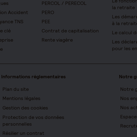
Le foncti
ques
PERCOL / PERECOL
la retraite
ion Accident
PERO
Les démar
yance TNS
PEE
à la retrait
e clé
Contrat de capitalisation
Le calcul d
eprise
Rente viagère
Les déclar
pour les e
re
Informations réglementaires
Notre 
Plan du site
Notre 
Mentions légales
Nos en
Nos act
Gestion des cookies
Espace
Protection de vos données
personnelles
Recrut
Résilier un contrat