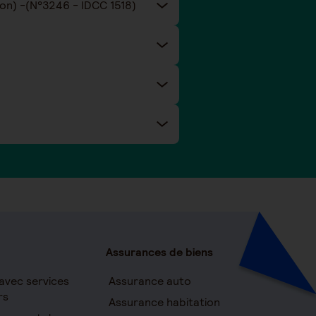
Taux de cotisations prévoyance et santé de la convention collective nationale Eclat (Animation) -(N°3246 - IDCC 1518)
Assurances de biens
avec services
Assurance auto
rs
Assurance habitation