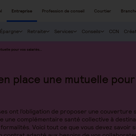
l
Entreprise
Profession de conseil
Courtier
Branch
Épargne
Retraite
Services
Conseils
CCN
Créat
elle pour vos salariés...
n place une mutuelle pour
ises ont l’obligation de proposer une couverture 
ce une complémentaire santé collective à destinati
ormalités. Voici tout ce que vous devez savoir s
n contrat adapté aux besoins de vos collaborate