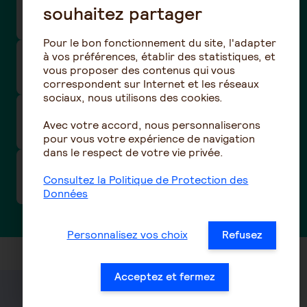
convention collective nationale Eclat
souhaitez partager
(Animation) -(N°3246 - IDCC 1518)
Pour le bon fonctionnement du site, l'adapter
à vos préférences, établir des statistiques, et
Comment être remboursé de mes frais de
vous proposer des contenus qui vous
santé ?
correspondent sur Internet et les réseaux
sociaux, nous utilisons des cookies.
Relance/Mise en demeure des cotisations
Avec votre accord, nous personnaliserons
prévoyance/santé de votre entreprise
pour vous votre expérience de navigation
dans le respect de votre vie privée.
Taux de cotisations prévoyance / frais de
Consultez la Politique de Protection des
santé des conventions collectives nationales
Données
Personnalisez vos choix
Refusez
Acceptez et fermez