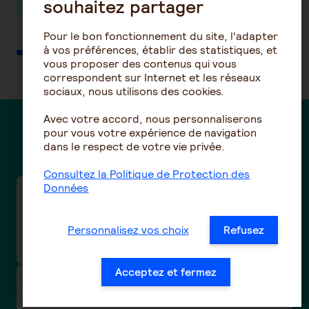
souhaitez partager
Pour le bon fonctionnement du site, l'adapter
à vos préférences, établir des statistiques, et
vous proposer des contenus qui vous
correspondent sur Internet et les réseaux
sociaux, nous utilisons des cookies.
Avec votre accord, nous personnaliserons
pour vous votre expérience de navigation
Des questions ?
dans le respect de votre vie privée.
Consultez la Politique de Protection des
Données
Taux de cotisations frais de santé de la
convention collective de la Boucherie-
charcuterie / Boucherie hippophagique (n°3101
Personnalisez vos choix
Refusez
- IDCC 992)
Acceptez et fermez
Taux de cotisations prévoyance et santé de la
convention collective nationale Eclat