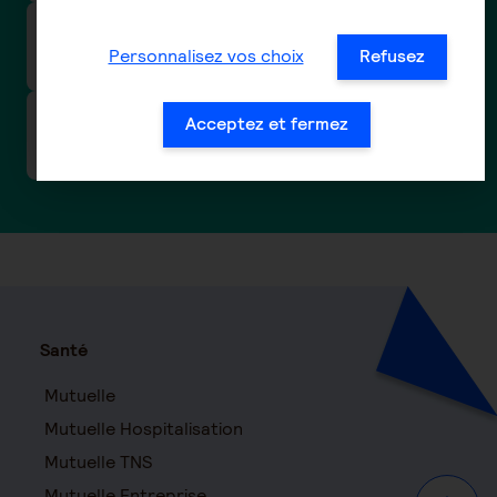
Relance/Mise en demeure des cotisations
Personnalisez vos choix
Refusez
prévoyance/santé de votre entreprise
Taux de cotisations prévoyance / frais de
Acceptez et fermez
santé des conventions collectives nationales
Santé
Mutuelle
Mutuelle Hospitalisation
Mutuelle TNS
Mutuelle Entreprise