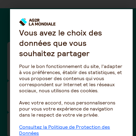
Des questions ?
Vous avez le choix des
données que vous
Taux de cotisations frais de santé de la
souhaitez partager
convention collective de la Boucherie-
charcuterie / Boucherie hippophagique (n°3101
Pour le bon fonctionnement du site, l'adapter
- IDCC 992)
à vos préférences, établir des statistiques, et
vous proposer des contenus qui vous
correspondent sur Internet et les réseaux
Taux de cotisations prévoyance et santé de la
sociaux, nous utilisons des cookies.
convention collective nationale Eclat
Avec votre accord, nous personnaliserons
(Animation) -(N°3246 - IDCC 1518)
pour vous votre expérience de navigation
dans le respect de votre vie privée.
Comment être remboursé de mes frais de
Consultez la Politique de Protection des
santé ?
Données