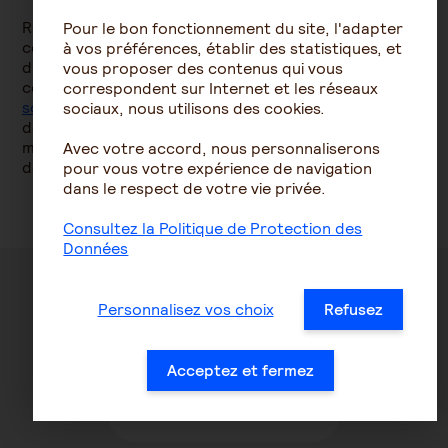
Renseignez-vous avant votre départ auprès de votre
Pour le bon fonctionnement du site, l'adapter
compagnie d’assurance pour connaître les conditions
à vos préférences, établir des statistiques, et
d’indemnisation. Si vous n’êtes pas couvert par un
vous proposer des contenus qui vous
contrat d’assurance, nous vous recommandons de
correspondent sur Internet et les réseaux
souscrire une Garantie accident de la vie
avant votre
sociaux, nous utilisons des cookies.
départ en voyage. Moyennant un petit investissement
mensuel, cette assurance peut vous éviter de
Avec votre accord, nous personnaliserons
débourser plusieurs milliers d’euros en cas de sinistre.
pour vous votre expérience de navigation
dans le respect de votre vie privée.
Consultez la Politique de Protection des
Données
Préservez l'avenir de
Personnalisez vos choix
Refusez
votre proche
Acceptez et fermez
Découvrez notre offre