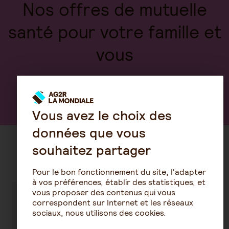
Nos offres de mutuelle
santé pour votre famille et
vous
Découvrez notre offre
Vous avez le choix des
données que vous
souhaitez partager
Découvrez nos conseils santé
Pour le bon fonctionnement du site, l'adapter
à vos préférences, établir des statistiques, et
vous proposer des contenus qui vous
correspondent sur Internet et les réseaux
Tout ce qu'il
Comment
sociaux, nous utilisons des cookies.
faut savoir
fonctionne le
sur la
remboursement