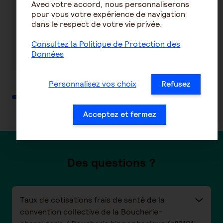
Avec votre accord, nous personnaliserons
t
mutuelle
de la
pour vous votre expérience de navigation
santé
téléconsultation
dans le respect de votre vie privée.
?
Consultez la Politique de Protection des
En savoir plus
En savoir plus
Données
Personnalisez vos choix
Refusez
Acceptez et fermez
Des questions ?
Taux de cotisations frais de santé de la
convention collective de la Boucherie-