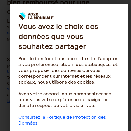
bien remboursé pour une
consultation chez le pédiatre ?
Le remboursement des frais de pédiatrie par
Vous avez le choix des
votre
mutuelle
santé ou complémentaire santé
dépend du niveau de
données que vous
garantie pour lequel vous optez.
souhaitez partager
Pour le bon fonctionnement du site, l'adapter
Si votre pédiatre est conventionné secteur 2, optez
à vos préférences, établir des statistiques, et
pour
une complémentaire santé avec
vous proposer des contenus qui vous
un remboursement à 200% voire 300%
sur la base du
correspondent sur Internet et les réseaux
tarif conventionnel de la Sécurité sociale. Même si la
sociaux, nous utilisons des cookies.
cotisation est plus chère, vous
limiterez grandement
votre reste à charge
sur les soins pédiatriques. Un
Avec votre accord, nous personnaliserons
avantage non négligeable pour
une mutuelle
pour vous votre expérience de navigation
familiale
ou une
mutuelle d’entreprise.
dans le respect de votre vie privée.
Consultez la Politique de Protection des
Découvrez nos conseils sur la
Données