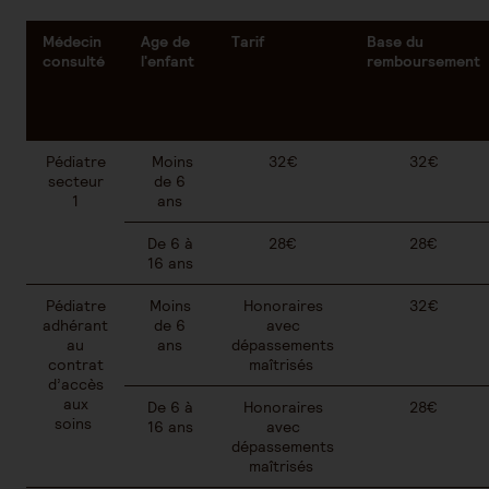
Médecin
Age de
Tarif
Base du
consulté
l'enfant
remboursement
Pédiatre
Moins
32€
32€
secteur
de 6
1
ans
De 6 à
28€
28€
16 ans
Pédiatre
Moins
Honoraires
32€
adhérant
de 6
avec
au
ans
dépassements
contrat
maîtrisés
d’accès
aux
De 6 à
Honoraires
28€
soins
16 ans
avec
dépassements
maîtrisés