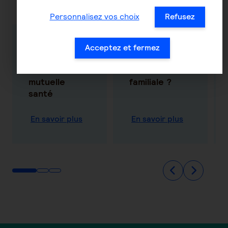
même thématique
Personnalisez vos choix
Refusez
Tout ce qu'il
Qu’est-ce
Acceptez et fermez
faut savoir
qu’une
sur la
mutuelle
mutuelle
familiale ?
santé
En savoir plus
En savoir plus