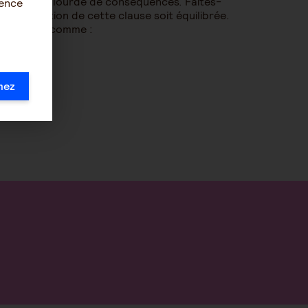
peut être lourde de conséquences. Faites-
ience
la rédaction de cette clause soit équilibrée.
essentiels comme :
mez