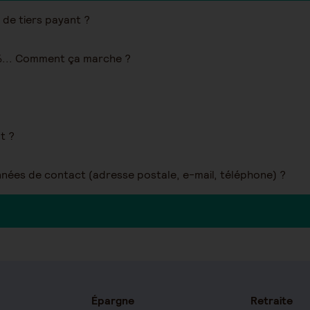
Quand vais-je recevoir ma carte de tiers payant ?
... Comment ça marche ?
t ?
ées de contact (adresse postale, e-mail, téléphone) ?
Épargne
Retraite