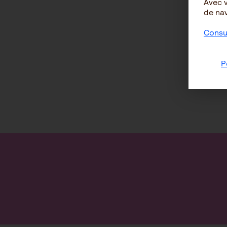
Avec 
de nav
Consul
P