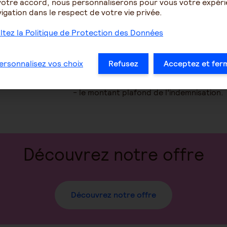
Pour le vendeur,
cette garantie de passif
votre accord, nous personnaliserons pour vous votre expér
vous accompagner et conseiller pour que 
igation dans le respect de votre vie privée.
Veillez notamment à quelques éléments 
tez la Politique de Protection des Données
- la durée d’exercice de la clause,
- la date de départ de la garantie,
- le champ d’application,
ersonnalisez vos choix
Refusez
Acceptez et fer
- le mode de calcul de l’indemnisation,
- le montant plancher de la garantie,
- le montant plafond de l’indemnisation.
Découvrez notre offre
Découvrez notre offre