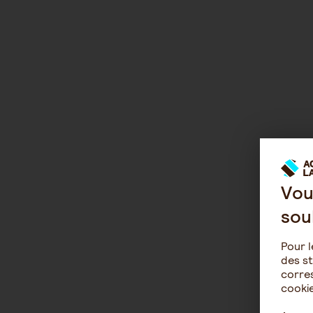
Vou
sou
Pour l
des st
corres
cookie