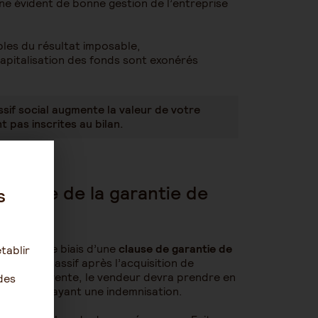
gne évident de bonne gestion de l’entreprise
bles du résultat imposable,
capitalisation des fonds sont exonérés
sif social augmente la valeur de votre
t pas inscrites au bilan.
à l’aide de la garantie de
s
téger
par le biais d’une
clause de garantie de
tablir
ausse du passif après l’acquisition de
rieure à la vente, le vendeur devra prendre en
des
partie, en payant une indemnisation.