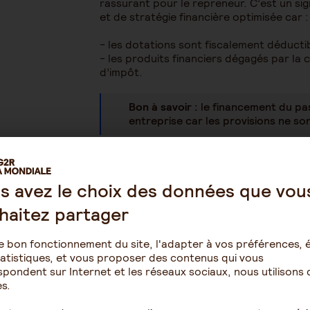
rassurant pour le repreneur. C’est un si
et de stratégie financière optimisée car :
- les dotations sont fiscalement déducti
- les produits financiers dégagés par la 
d’impôt.
Bon à savoir :
le financement du pas
entreprise car les provisions ne son
Bien préparer la cession 
s avez le choix des données que vou
passif
haitez partager
Le futur dirigeant peut choisir de se
pro
e bon fonctionnement du site, l'adapter à vos préférences, é
passif signée avec le cédant.
En cas de h
atistiques, et vous proposer des contenus qui vous
l’entreprise, mais dont l’origine est anté
pondent sur Internet et les réseaux sociaux, nous utilisons 
charge le passif, dans sa totalité ou en 
s.