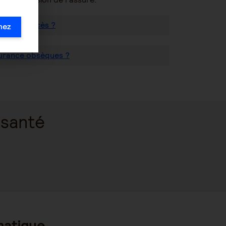
urance décès ?
mez
surance obsèques ?
 santé
matique