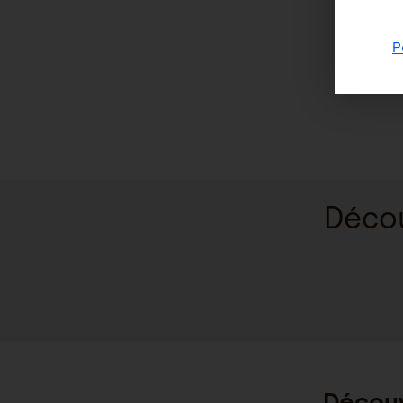
P
Décou
Découv