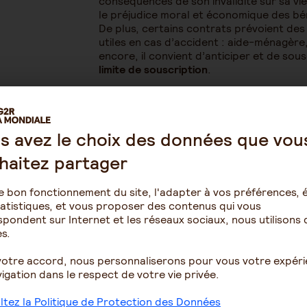
conséquences de son invalidité sur sa vie
le préjudice moral et économique des bén
De plus, certains contrats prévoient des
utiles en cas d’accident : aide-ménagère,
encore, il convient d’anticiper et de sou
limite de souscription
.
L'assurance vie : pour d
s avez le choix des données que vou
en cas de besoin
haitez partager
Si ce n’est pas déjà fait, vous pouvez so
e bon fonctionnement du site, l'adapter à vos préférences, é
maximum pour souscrire ce produit d’épa
atistiques, et vous proposer des contenus qui vous
de vous constituer un complément de rev
pondent sur Internet et les réseaux sociaux, nous utilisons 
de rente, ou de
disposer de votre capita
s.
L’assurance vie est également un excelle
votre accord, nous personnaliserons pour vous votre expér
Attention toutefois, pour les sommes vers
igation dans le respect de votre vie privée.
avantageuse. Le principe d’un abattemen
bénéficiaires du contrat est maintenu, mai
tez la Politique de Protection des Données
est supérieur à cette somme, il intégrera