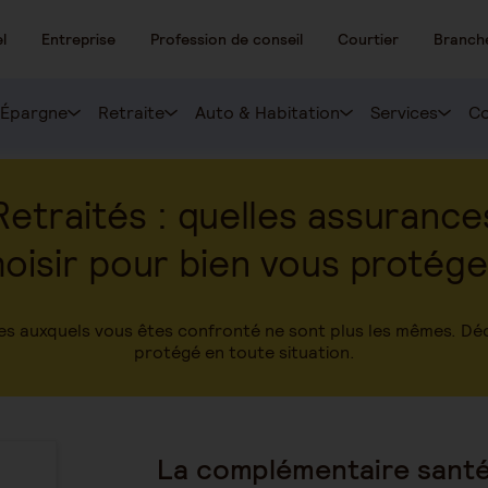
l
Entreprise
Profession de conseil
Courtier
Branch
Épargne
Retraite
Auto & Habitation
Services
Co
Retraités : quelles assurance
oisir pour bien vous protég
sques auxquels vous êtes confronté ne sont plus les mêmes. D
protégé en toute situation.
La complémentaire santé