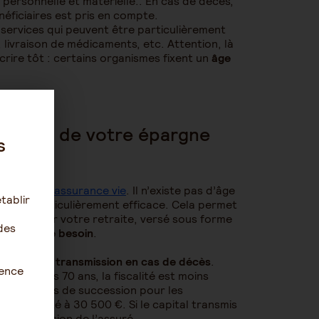
 personnelle et matérielle.. En cas de décès,
éficiaires est pris en compte.
 services qui peuvent être particulièrement
 livraison de médicaments, etc. Attention, là
scrire tôt : certains organismes fixent un
âge
isposer de votre épargne
s
uscrire une
assurance vie
. Il n’existe pas d’âge
tablir
rgne particulièrement efficace. Cela permet
enus pour votre retraite, versé sous forme
des
l en cas de besoin
.
nt
outil de transmission en cas de décès
.
ience
ées après 70 ans, la fiscalité est moins
t de droits de succession pour les
s il est fixé à 30 500 €. Si le capital transmis
 la succession de l’assuré.