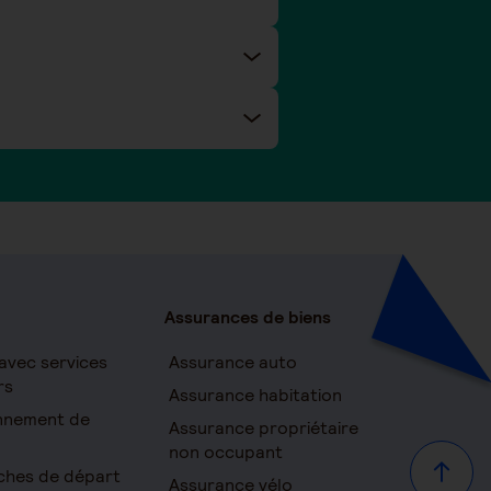
Assurances de biens
avec services
Assurance auto
rs
Assurance habitation
onnement de
Assurance propriétaire
non occupant
ches de départ
Haut d
Assurance vélo