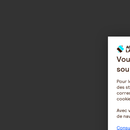
Vou
sou
Pour l
des st
corres
cookie
Avec 
de nav
Consul