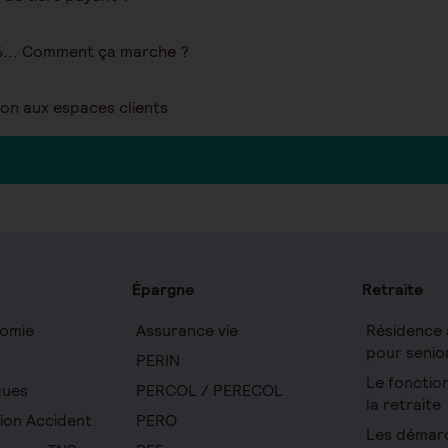
... Comment ça marche ?
ion aux espaces clients
Épargne
Retraite
omie
Assurance vie
Résidence 
pour senio
PERIN
Le foncti
ques
PERCOL / PERECOL
la retraite
ion Accident
PERO
Les démar