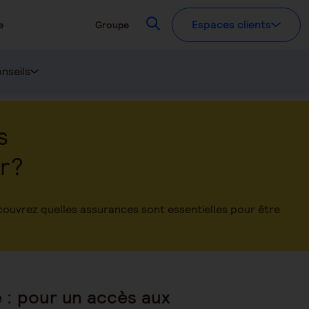
Recherchez
Espaces clients
e
Groupe
nseils
s
er?
écouvrez quelles assurances sont essentielles pour être
 : pour un accès aux