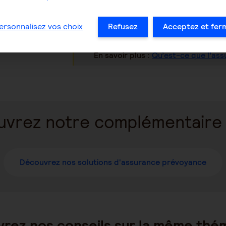
En savoir plus
:
Qu’est-ce que l’ass
ersonnalisez vos choix
Refusez
Acceptez et fer
En savoir plus :
Qu’est-ce que l’as
vrez notre complémentaire
Découvrez nos solutions d'assurance prévoyance
rez nos conseils sur la même thé