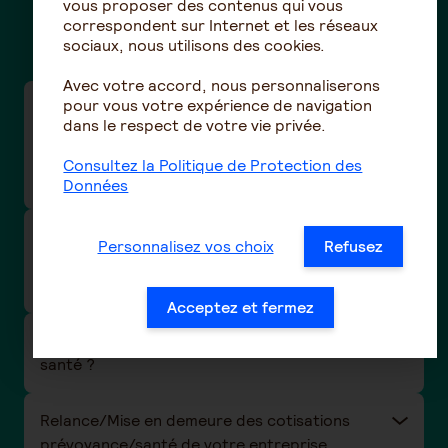
vous proposer des contenus qui vous
correspondent sur Internet et les réseaux
Des questions ?
sociaux, nous utilisons des cookies.
Avec votre accord, nous personnaliserons
pour vous votre expérience de navigation
Taux de cotisations frais de santé de la
dans le respect de votre vie privée.
convention collective de la Boucherie-
charcuterie / Boucherie hippophagique (n°3101
Consultez la Politique de Protection des
- IDCC 992)
Données
Taux de cotisations prévoyance et santé de la
Personnalisez vos choix
Refusez
convention collective nationale Eclat
(Animation) -(N°3246 - IDCC 1518)
Acceptez et fermez
Comment être remboursé de mes frais de
santé ?
Relance/Mise en demeure des cotisations
prévoyance/santé de votre entreprise