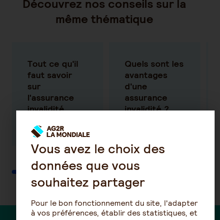
Découvrez nos conseils sur la
même thématique
Tout ce qu'il
Quels sont les
faut savoir
avantages
sur
d'une
l'assurance
assurance
invalidité
invalidité ?
En savoir plus
En savoir plus
Vous avez le choix des
données que vous
souhaitez partager
Pour le bon fonctionnement du site, l'adapter
à vos préférences, établir des statistiques, et