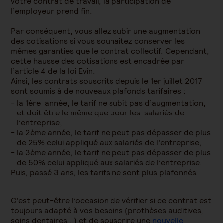
votre contrat de travail, la participation de
l’employeur prend fin.
Par conséquent, vous allez subir une augmentation
des cotisations si vous souhaitez conserver les
mêmes garanties que
le
contrat collectif
. Cependant,
cette hausse des cotisations est encadrée par
l’article 4 de la
loi Evin
.
Ainsi, les contrats
souscrits
depuis le 1
er
juillet 2017
sont soumis à de nouveaux plafonds tarifaires :
la
1
ère année
,
le tarif
ne subit pas d’augmentation,
et
doit être
le même que pour
les
salariés
de
l’entreprise,
la
2ème année
,
le tarif ne peut
pas dépasser
de plus
de 25%
celui appliqué aux salariés de l’entreprise
,
la
3ème année
, le tarif ne peut pas dépasser de plus
de 50% celui appliqué aux salariés de l’entreprise.
Puis, passé 3 ans, les tarifs ne sont plus plafonnés.
C’est peut-être l’occasion de vérifier si ce contrat est
toujours adapté à vos besoins (prothèses auditives,
soins dentaires...) et de souscrire une
nouvelle