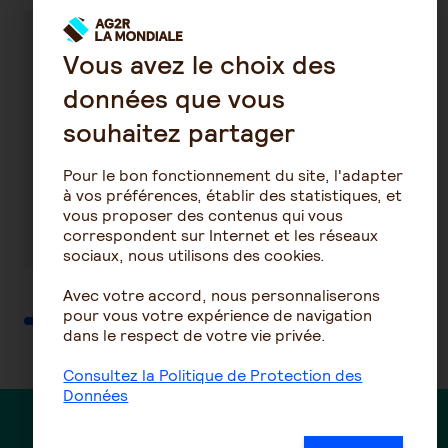
Tout ce qu'il
Loi Evin et
Vous avez le choix des
faut savoir
maintien de la
données que vous
sur la
mutuelle
mutuelle
d'entreprise :
souhaitez partager
d'entreprise
comment ça
marche ?
Pour le bon fonctionnement du site, l'adapter
à vos préférences, établir des statistiques, et
vous proposer des contenus qui vous
En savoir plus
En savoir plus
correspondent sur Internet et les réseaux
sociaux, nous utilisons des cookies.
Avec votre accord, nous personnaliserons
pour vous votre expérience de navigation
dans le respect de votre vie privée.
Consultez la Politique de Protection des
Données