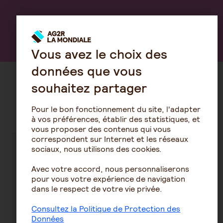
Découvrez notre offre
Vous avez le choix des
données que vous
souhaitez partager
Découvrez nos conseils sur la
même thématique
Pour le bon fonctionnement du site, l'adapter
à vos préférences, établir des statistiques, et
vous proposer des contenus qui vous
correspondent sur Internet et les réseaux
sociaux, nous utilisons des cookies.
Qu'est-ce
Qu'est-ce
qu'une
qu'un contrat
Avec votre accord, nous personnaliserons
mutuelle
santé
pour vous votre expérience de navigation
Madelin TNS ?
Madelin ?
dans le respect de votre vie privée.
Consultez la Politique de Protection des
En savoir plus
En savoir plus
Données