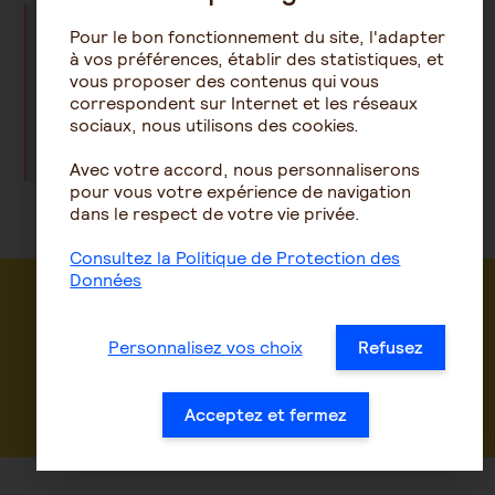
Il en va de même pour les revenus de
Pour le bon fonctionnement du site, l'adapter
remplacement en cas d’arrêt maladie,
à vos préférences, établir des statistiques, et
maternité ou accident du travail : ils
vous proposer des contenus qui vous
peuvent être directement versés par
correspondent sur Internet et les réseaux
l’employeur, ou pris en charge par
sociaux, nous utilisons des cookies.
un
organisme d’assurance ou de
prévoyance
.
Avec votre accord, nous personnaliserons
pour vous votre expérience de navigation
dans le respect de votre vie privée.
Consultez la Politique de Protection des
Données
Découvrez notre offre
Personnalisez vos choix
Refusez
Découvrez notre offre
Acceptez et fermez