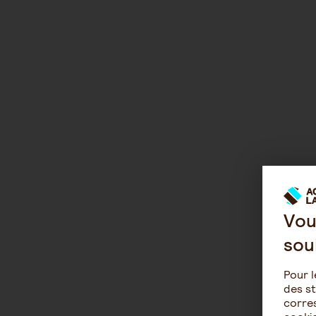
Vou
sou
Pour l
des st
corres