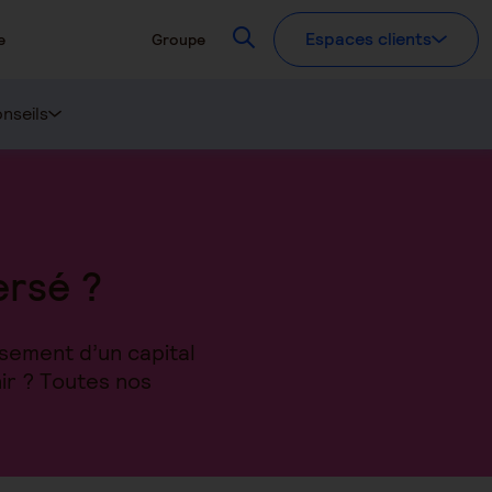
Recherchez
Espaces clients
e
Groupe
nseils
ersé ?
rsement d’un capital
ir ? Toutes nos