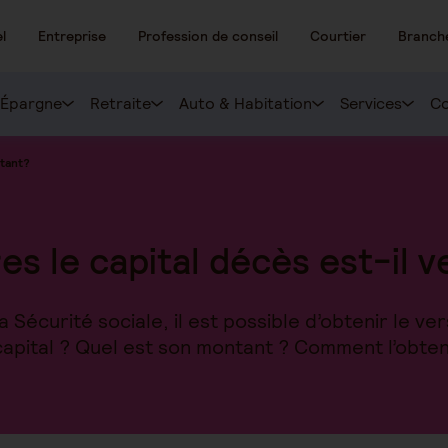
l
Entreprise
Profession de conseil
Courtier
Branch
Épargne
Retraite
Auto & Habitation
Services
Co
ntant?
es le capital décès est-il v
 Sécurité sociale, il est possible d’obtenir le ve
apital ? Quel est son montant ? Comment l’obten