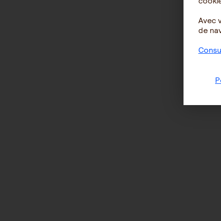
cookie
Avec 
de nav
Consul
P