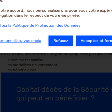
s.
Pour aller plus loin et mettre à l’abri vos proches, il vous fa
votre accord, nous personnaliserons pour vous votre expér
décès
. Ce contrat de prévoyance vous permet de protéger 
igation dans le respect de votre vie privée.
conséquences matérielles de votre disparition. Si les ress
grande partie de vous, l’assurance décès est indispensabl
tez la Politique de Protection des Données
votre famille
. Vous permettrez ainsi à vos proches d’assum
le crédit immobilier ou les frais d’éducation.
Cette protection permet à votre famille de pallier la perte d
ersonnalisez vos choix
Refusez
Acceptez et fer
au versement d’un capital ou d’une rente à vos bénéficiaires
L’assurance décès offre une grande souplesse puisque c’est
la somme transmise,
les modalités de versement,
les bénéficiaires.