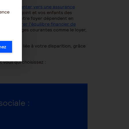
ut
vous orienter vers une assurance
ience
votre conjoint et vos enfants des
ources de votre foyer dépendent en
e pour
assurer l’équilibre financier de
er les charges courantes comme le loyer,
e revenus liée à votre disparition, grâce
mez
.
 vous qui choisissez :