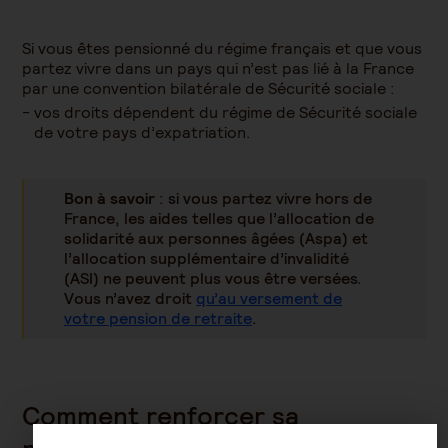
Si vous êtes pensionné du régime français et que vous
partez vivre dans un pays qui n’est pas lié à la France
par une convention bilatérale de Sécurité sociale :
vos droits dépendent du régime de Sécurité sociale
de votre pays d’expatriation.
Bon à savoir
: si vous partez vivre hors de
France, les aides telles que l’allocation de
solidarité aux personnes âgées (Aspa) et
l’allocation supplémentaire d’invalidité
(ASI) ne peuvent plus vous être versées.
Vous n’avez droit
qu’au versement de
votre pension de retraite
.
Comment renforcer sa