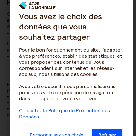
protection sociale à l’étranger ?
Quelle que soit votre situation, salarié ou indépendant
Vous avez le choix des
expatrié, travailleur détaché ou encore retraité,
données que vous
votre protection sociale à l’étranger risque fort
d’être insuffisante.
souhaitez partager
Pour accroître votre couverture, vous avez la
possibilité :
Pour le bon fonctionnement du site, l'adapter
à vos préférences, établir des statistiques, et
d’adhérer à la Caisse des Français de l’Étranger,
vous proposer des contenus qui vous
d’adhérer à une complémentaire santé expatrié.
correspondent sur Internet et les réseaux
sociaux, nous utilisons des cookies.
En adhérant à la Caisse des Français de l’Étranger
Avec votre accord, nous personnaliserons
(CFE), vous pouvez continuer à bénéficier du régime
pour vous votre expérience de navigation
de l’Assurance maladie française. Vous devez alors
dans le respect de votre vie privée.
cotiser au régime obligatoire du pays d’expatriation
et à la CFE. Avec la CFE, vous êtes couvert pour les
Consultez la Politique de Protection des
risques suivants :
Données
maladie, maternité, invalidité,
accidents du travail et maladies professionnelles,
vieillesse.
Personnalisez vos choix
Refusez