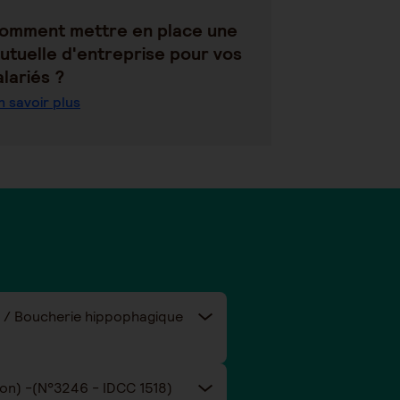
omment mettre en place une
utuelle d'entreprise pour vos
alariés ?
n savoir plus
ie / Boucherie hippophagique
Taux de cotisations prévoyance et santé de la convention collective nationale Eclat (Animation) -(N°3246 - IDCC 1518)