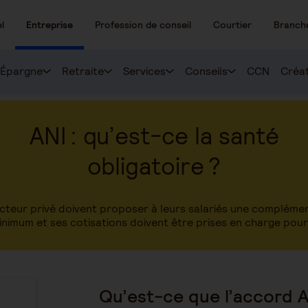
l
Entreprise
Profession de conseil
Courtier
Branch
Épargne
Retraite
Services
Conseils
CCN
Créat
ANI : qu’est-ce la santé
obligatoire ?
ecteur privé doivent proposer à leurs salariés une complémen
inimum et ses cotisations doivent être prises en charge pour
Qu’est-ce que l’accord AN