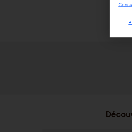
Consul
P
Découv