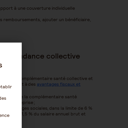
rapport à une couverture individuelle
rs remboursements, ajouter un bénéficiaire,
 dépendance collective
s
riés une complémentaire santé collective et
yeur a droit à des
avantages fiscaux et
tablir
 au titre de la complémentaire santé
des
de l’entreprise ;
s de charges sociales, dans la limite de 6 %
e (PASS) + 1,5 % du salaire annuel brut et
ience