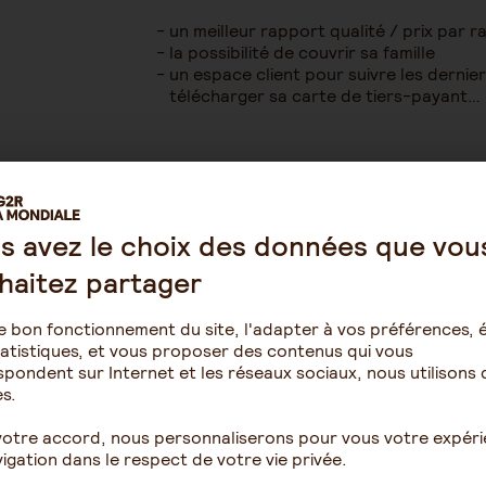
un meilleur rapport qualité / prix par 
la possibilité de couvrir sa famille
un espace client pour suivre les dernie
télécharger sa carte de tiers-payant…
Le coût d’une assurance
s avez le choix des données que vou
peut-il être déductible ?
haitez partager
En contrepartie de proposer à leurs sala
de participer à son financement, l’emplo
e bon fonctionnement du site, l'adapter à vos préférences, é
sociaux
:
atistiques, et vous proposer des contenus qui vous
les cotisations versées par l’employeur
pondent sur Internet et les réseaux sociaux, nous utilisons 
sont déductibles du bénéfice imposable 
s.
les cotisations sont également exonérée
du Plafond annuel de la Sécurité social
votre accord, nous personnaliserons pour vous votre expér
dans la limite de 12 % du PASS.
igation dans le respect de votre vie privée.