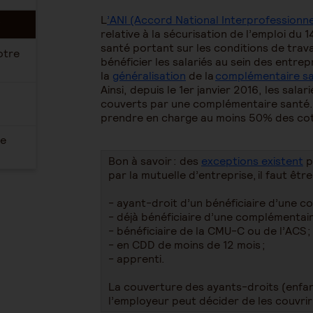
L
’ANI (Accord National Interprofessionne
?
relative à la sécurisation de l’emploi du
santé portant sur les conditions de trava
otre
bénéficier les salariés au sein des entrep
la
généralisation
de la
complémentaire sa
Ainsi, depuis le 1er janvier 2016, les sala
couverts par une complémentaire santé. D
prendre en charge au moins 50% des cot
ve
Bon à savoir : des
exceptions existent
p
par la mutuelle d’entreprise, il faut être
- ayant-droit d’un bénéficiaire d’une c
- déjà bénéficiaire d’une complémentaire
- bénéficiaire de la CMU-C ou de l’ACS ;
- en CDD de moins de 12 mois ;
- apprenti.
La couverture des ayants-droits (enfant
l’employeur peut décider de les couvri