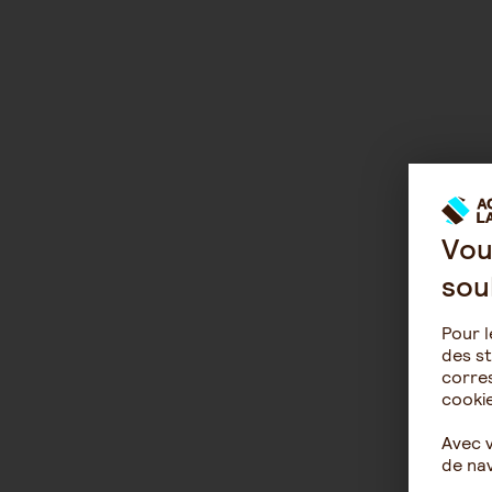
Vou
sou
Pour l
des st
corres
cookie
Avec 
de nav