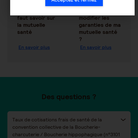
Tout ce qu'il
Comment
faut savoir sur
modifier les
la mutuelle
garanties de ma
santé
mutuelle santé
?
En savoir plus
En savoir plus
Des questions ?
Taux de cotisations frais de santé de la
convention collective de la Boucherie-
charcuterie / Boucherie hippophagique (n°3101