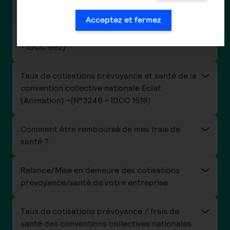
Taux de cotisations frais de santé de la
Acceptez et fermez
convention collective de la Boucherie-
charcuterie / Boucherie hippophagique (n°3101
- IDCC 992)
Taux de cotisations prévoyance et santé de la
convention collective nationale Eclat
(Animation) -(N°3246 - IDCC 1518)
Comment être remboursé de mes frais de
santé ?
Relance/Mise en demeure des cotisations
prévoyance/santé de votre entreprise
Taux de cotisations prévoyance / frais de
santé des conventions collectives nationales