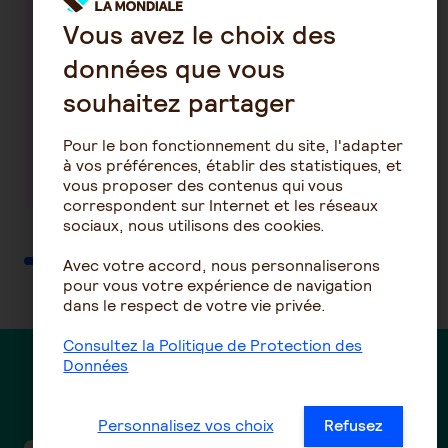
Tout ce qu'il
100% santé :
Vous avez le choix des
faut savoir
quels
données que vous
sur le 100%
changements
santé
pour les
souhaitez partager
professionnels
de santé ?
Pour le bon fonctionnement du site, l'adapter
En savoir plus
En savoir plus
à vos préférences, établir des statistiques, et
vous proposer des contenus qui vous
correspondent sur Internet et les réseaux
sociaux, nous utilisons des cookies.
Avec votre accord, nous personnaliserons
pour vous votre expérience de navigation
dans le respect de votre vie privée.
Consultez la Politique de Protection des
Données
Des questions ?
Personnalisez vos choix
Refusez